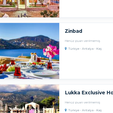
Zinbad
Henüz puan verilmemiş
Türkiye - Antalya - Kaş
Lukka Exclusive Ho
Henüz puan verilmemiş
Türkiye - Antalya - Kaş