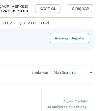
KAYIT OL
GİRİŞ YAP
TELLER
ŞEHİR OTELLERİ
Aramayı değiştir
Sıralama:
5 gece, 2 yetişkin
Bu tarihlerde müsait değil