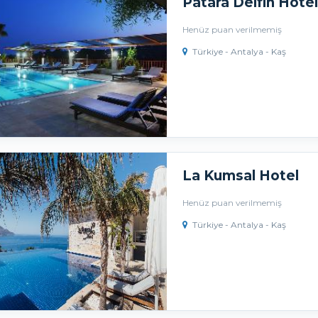
Patara Delfin Hotel
Henüz puan verilmemiş
Türkiye - Antalya - Kaş
La Kumsal Hotel
Henüz puan verilmemiş
Türkiye - Antalya - Kaş