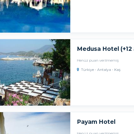
Medusa Hotel (+12 
Henüz puan verilmemiş
Türkiye - Antalya - Kaş
Payam Hotel
Henüz puan verilmemiş