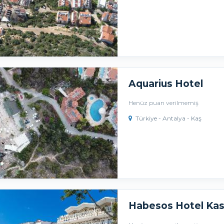
Aquarius Hotel
Henüz puan verilmemiş
Türkiye - Antalya - Kaş
Habesos Hotel Ka