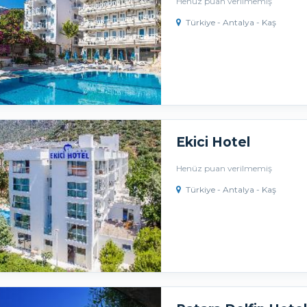
Henüz puan verilmemiş
Türkiye - Antalya - Kaş
Ekici Hotel
Henüz puan verilmemiş
Türkiye - Antalya - Kaş