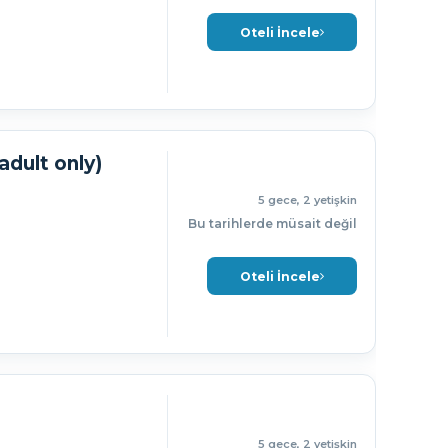
Oteli İncele
adult only)
5 gece, 2 yetişkin
Bu tarihlerde müsait değil
Oteli İncele
5 gece, 2 yetişkin