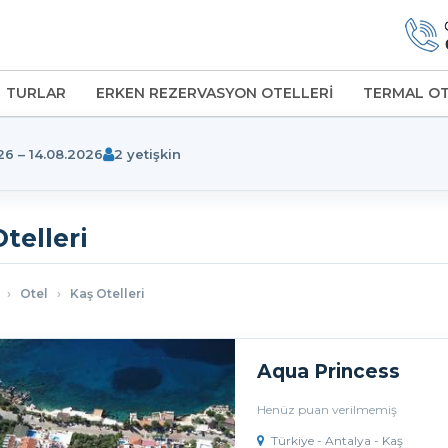
TURLAR
ERKEN REZERVASYON OTELLERİ
TERMAL O
26 – 14.08.2026
2 yetişkin
telleri
a
›
Otel
›
Kaş Otelleri
Aqua Princess
Henüz puan verilmemiş
Türkiye - Antalya - Kaş